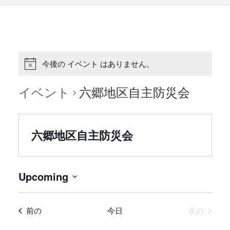
今後の イベント はありません。
イベント
六郷地区自主防災会
六郷地区自主防災会
Upcoming
日
付
イベント
イベン
前の
今日
次の
を
選