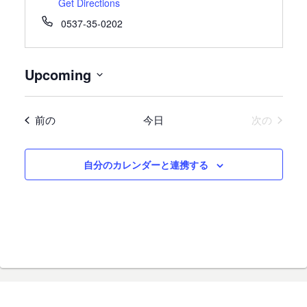
Get Directions
0537-35-0202
Upcoming
日
付
イベント
イベン
前の
今日
次の
を
選
択
自分のカレンダーと連携する