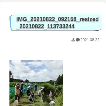
IMG_20210822_092158_resized
_20210822_113733244
2021.08.22