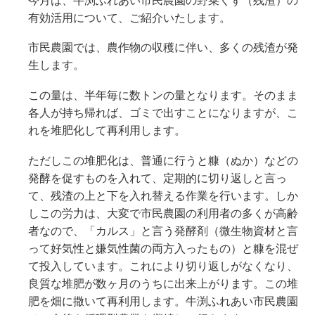
今月は、牛渕ふれあい市民農園の野菜くず（残渣）の
有効活用について、ご紹介いたします。
市民農園では、農作物の収穫に伴い、多くの残渣が発
生します。
この量は、半年毎に数トンの量となります。そのまま
各人が持ち帰れば、ゴミで出すことになりますが、こ
れを堆肥化して再利用します。
ただしこの堆肥化は、普通に行うと糠（ぬか）などの
発酵を促すものを入れて、定期的に切り返しと言っ
て、残渣の上と下を入れ替える作業を行います。しか
しこの労力は、大変で市民農園の利用者の多くが高齢
者なので、「カルス」と言う発酵剤（微生物資材と言
って好気性と嫌気性菌の両方入ったもの）と糠を混ぜ
て投入しています。これにより切り返しがなくなり、
良質な堆肥が数ヶ月のうちに出来上がります。この堆
肥を畑に撒いて再利用します。牛渕ふれあい市民農園