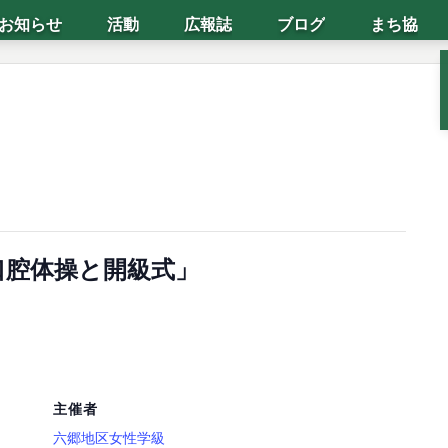
お知らせ
活動
広報誌
ブログ
まち協
口腔体操と開級式」
主催者
六郷地区女性学級