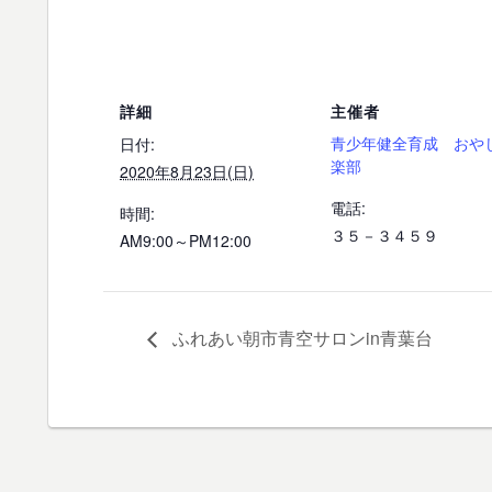
詳細
主催者
青少年健全育成 おや
日付:
楽部
2020年8月23日(日)
電話:
時間:
３５－３４５９
AM9:00～PM12:00
ふれあい朝市青空サロンin青葉台