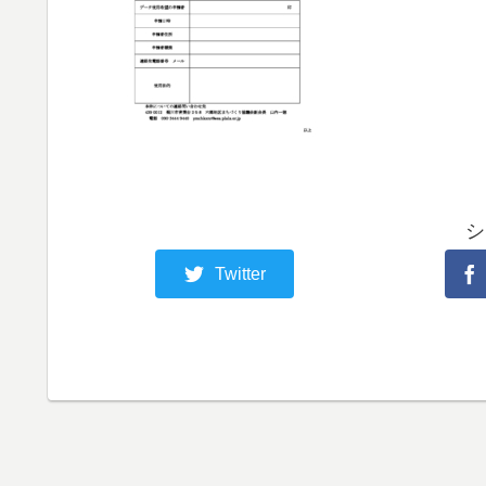
シ
Twitter