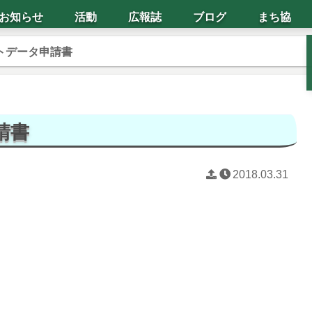
お知らせ
活動
広報誌
ブログ
まち協
トデータ申請書
請書
2018.03.31